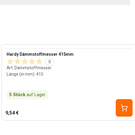
View product
Hardy Dämmstoffmesser 415mm
0
Art
:
Dämmstoffmesser
Länge (in mm)
:
415
5
Stück
auf Lager
9,54 €