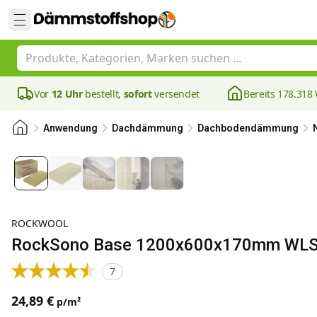
Vor
12 Uhr
bestellt,
sofort
versendet
Bereits 178.31
Anwendung
Dachdämmung
Dachbodendämmung
ROCKWOOL
RockSono Base 1200x600x170mm WLS 0
7
24,89 €
p/m²