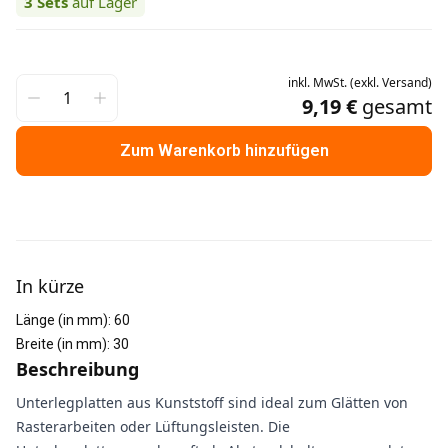
3
Sets
auf Lager
inkl.
MwSt.
(
exkl.
Versand
)
9,19 €
gesamt
Zum Warenkorb hinzufügen
Weitere Informationen
In kürze
Länge (in mm)
:
60
Breite (in mm)
:
30
Beschreibung
Unterlegplatten aus Kunststoff sind ideal zum Glätten von
Rasterarbeiten oder Lüftungsleisten. Die