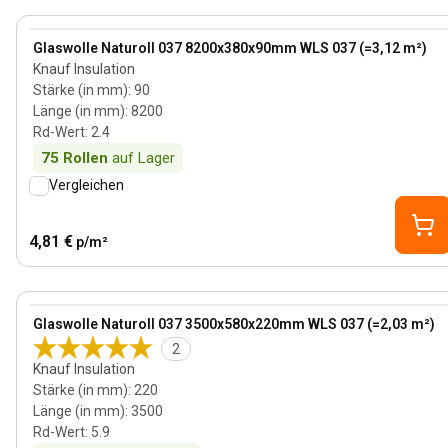
90 mm
View product
Glaswolle Naturoll 037 8200x380x90mm WLS 037 (=3,12 m²)
Knauf Insulation
Stärke (in mm)
:
90
Länge (in mm)
:
8200
Rd-Wert
:
2.4
75
Rollen
auf Lager
Vergleichen
4,81 €
p/m²
220 mm
View product
Glaswolle Naturoll 037 3500x580x220mm WLS 037 (=2,03 m²)
2
Knauf Insulation
Stärke (in mm)
:
220
Länge (in mm)
:
3500
Rd-Wert
:
5.9