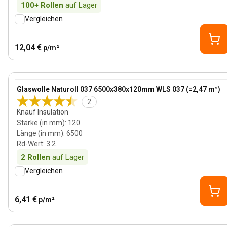
100+
Rollen
auf Lager
Vergleichen
12,04 €
p/m²
120 mm
View product
Glaswolle Naturoll 037 6500x380x120mm WLS 037 (=2,47 m²)
2
Knauf Insulation
Stärke (in mm)
:
120
Länge (in mm)
:
6500
Rd-Wert
:
3.2
2
Rollen
auf Lager
Vergleichen
6,41 €
p/m²
120 mm