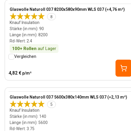
View product
Glaswolle Naturoll 037 8200x580x90mm WLS 037 (=4,76 m²)
8
Knauf Insulation
Stärke (in mm)
:
90
Länge (in mm)
:
8200
Rd-Wert
:
2.4
100+
Rollen
auf Lager
Vergleichen
4,82 €
p/m²
140 mm
View product
Glaswolle Naturoll 037 5600x380x140mm WLS 037 (=2,13 m²)
5
Knauf Insulation
Stärke (in mm)
:
140
Länge (in mm)
:
5600
Rd-Wert
:
3.75