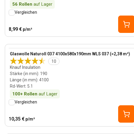
56
Rollen
auf Lager
Vergleichen
8,99 €
p/m²
190 mm
View product
Glaswolle Naturoll 037 4100x580x190mm WLS 037 (=2,38 m²)
10
Knauf Insulation
Stärke (in mm)
:
190
Länge (in mm)
:
4100
Rd-Wert
:
5.1
100+
Rollen
auf Lager
Vergleichen
10,35 €
p/m²
90 mm