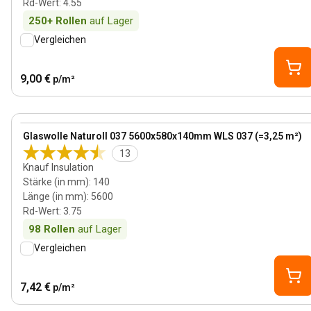
Rd-Wert
:
4.55
250+
Rollen
auf Lager
Vergleichen
9,00 €
p/m²
140 mm
View product
Glaswolle Naturoll 037 5600x580x140mm WLS 037 (=3,25 m²)
13
Knauf Insulation
Stärke (in mm)
:
140
Länge (in mm)
:
5600
Rd-Wert
:
3.75
98
Rollen
auf Lager
Vergleichen
7,42 €
p/m²