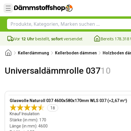
Vor
12 Uhr
bestellt,
sofort
versendet
Bereits 178.31
Kellerdämmung
Kellerboden dämmen
Holzboden d
Universaldämmrolle 037
10
170 mm
View product
Glaswolle Naturoll 037 4600x580x170mm WLS 037 (=2,67 m²)
Bestseller
18
Knauf Insulation
Stärke (in mm)
:
170
Länge (in mm)
:
4600