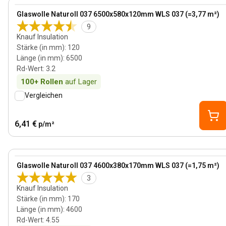
View product
Glaswolle Naturoll 037 6500x580x120mm WLS 037 (=3,77 m²)
9
Knauf Insulation
Stärke (in mm)
:
120
Länge (in mm)
:
6500
Rd-Wert
:
3.2
100+
Rollen
auf Lager
Vergleichen
6,41 €
p/m²
170 mm
View product
Glaswolle Naturoll 037 4600x380x170mm WLS 037 (=1,75 m²)
3
Knauf Insulation
Stärke (in mm)
:
170
Länge (in mm)
:
4600
Rd-Wert
:
4.55