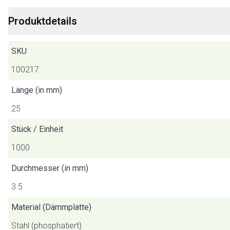
Produktdetails
SKU
100217
Länge (in mm)
25
Stück / Einheit
1000
Durchmesser (in mm)
3.5
Material (Dämmplatte)
Stahl (phosphatiert)