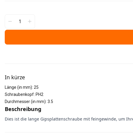
Weitere Informationen
In kürze
Länge (in mm)
:
25
Schraubenkopf
:
PH2
Durchmesser (in mm)
:
3.5
Beschreibung
Dies ist die lange Gipsplattenschraube mit feingewinde, um Ihre