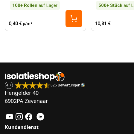
100+
Rollen
auf Lager
500+
Stück
auf L
0,40 €
10,81 €
p/m²
4.7
826 Bewertungen
Hengelder 40
6902PA Zevenaar
Kundendienst