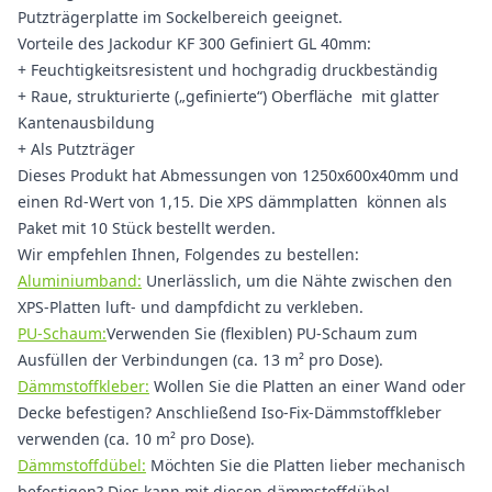
Putzträgerplatte im Sockelbereich geeignet.
Vorteile des Jackodur KF 300 Gefiniert GL 40mm:
+ Feuchtigkeitsresistent und hochgradig druckbeständig
+ Raue, strukturierte („gefinierte“) Oberfläche mit glatter
Kantenausbildung
+ Als Putzträger
Dieses Produkt hat Abmessungen von 1250x600x40mm und
einen Rd-Wert von 1,15. Die XPS dämmplatten können als
Paket mit 10 Stück bestellt werden.
Wir empfehlen Ihnen, Folgendes zu bestellen:
Aluminiumband:
Unerlässlich, um die Nähte zwischen den
XPS-Platten luft- und dampfdicht zu verkleben.
PU-Schaum:
Verwenden Sie (flexiblen) PU-Schaum zum
Ausfüllen der Verbindungen (ca. 13 m² pro Dose).
Dämmstoffkleber:
Wollen Sie die Platten an einer Wand oder
Decke befestigen? Anschließend Iso-Fix-Dämmstoffkleber
verwenden (ca. 10 m² pro Dose).
Dämmstoffdübel:
Möchten Sie die Platten lieber mechanisch
befestigen? Dies kann mit diesen dämmstoffdübel