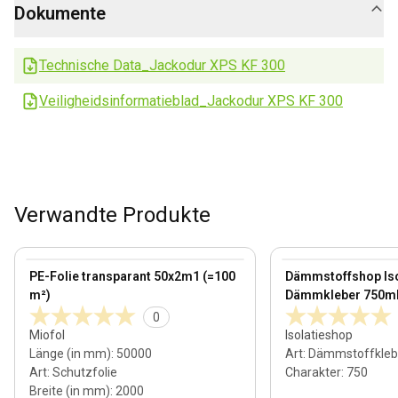
Dokumente
Technische Data_Jackodur XPS KF 300
Veiligheidsinformatieblad_Jackodur XPS KF 300
Verwandte Produkte
View product
View product
PE-Folie transparant 50x2m1 (=100
Dämmstoffshop Is
m²)
Dämmkleber 750m
0
Miofol
Isolatieshop
Länge (in mm)
:
50000
Art
:
Dämmstoffkleb
Art
:
Schutzfolie
Charakter
:
750
Breite (in mm)
:
2000