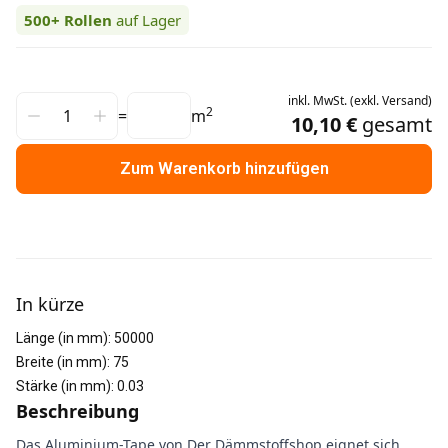
500+
Rollen
auf Lager
inkl.
MwSt.
(
exkl.
Versand
)
2
=
m
10,10 €
gesamt
Zum Warenkorb hinzufügen
Weitere Informationen
In kürze
Länge (in mm)
:
50000
Breite (in mm)
:
75
Stärke (in mm)
:
0.03
Beschreibung
Das Aluminium-Tape von Der Dämmstoffshop eignet sich