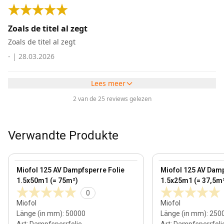
Zoals de titel al zegt
Zoals de titel al zegt
-
|
28.03.2026
Lees meer
2 van de 25 reviews gelezen
Verwandte Produkte
View product
View product
Miofol 125 AV Dampfsperre Folie
Miofol 125 AV Damp
1.5x50m1 (= 75m²)
1.5x25m1 (= 37,5m
0
Miofol
Miofol
Länge (in mm)
:
50000
Länge (in mm)
:
250