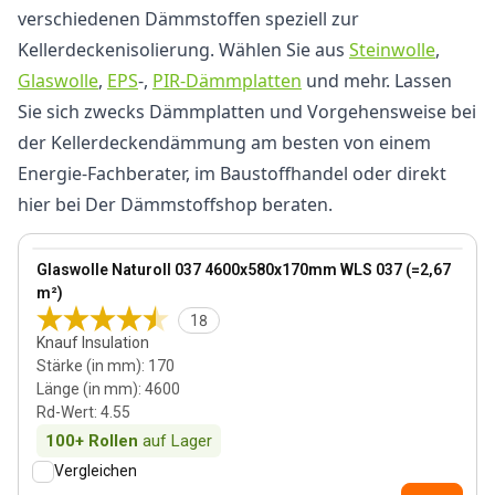
verschiedenen Dämmstoffen speziell zur
Kellerdeckenisolierung. Wählen Sie aus
Steinwolle
,
Glaswolle
,
EPS
-,
PIR-Dämmplatten
und mehr. Lassen
Sie sich zwecks Dämmplatten und Vorgehensweise bei
der Kellerdeckendämmung am besten von einem
Energie-Fachberater, im Baustoffhandel oder direkt
hier bei Der Dämmstoffshop beraten.
170 mm
View product
Glaswolle Naturoll 037 4600x580x170mm WLS 037 (=2,67
Bestseller
m²)
18
Knauf Insulation
Stärke (in mm)
:
170
Länge (in mm)
:
4600
Rd-Wert
:
4.55
100+
Rollen
auf Lager
Vergleichen