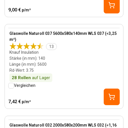
9,00 €
p/m²
140 mm
View product
Glaswolle Naturoll 037 5600x580x140mm WLS 037 (=3,25
m²)
13
Knauf Insulation
Stärke (in mm)
:
140
Länge (in mm)
:
5600
Rd-Wert
:
3.75
28
Rollen
auf Lager
Vergleichen
7,42 €
p/m²
200 mm
View product
Glaswolle Naturoll 032 2000x580x200mm WLS 032 (=1,16