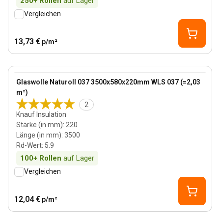
250+
Rollen
auf Lager
Vergleichen
13,73 €
p/m²
220 mm
View product
Glaswolle Naturoll 037 3500x580x220mm WLS 037 (=2,03
m²)
2
Knauf Insulation
Stärke (in mm)
:
220
Länge (in mm)
:
3500
Rd-Wert
:
5.9
100+
Rollen
auf Lager
Vergleichen
12,04 €
p/m²