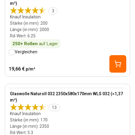
m²)
3
Knauf Insulation
Stärke (in mm)
:
200
Länge (in mm)
:
2000
Rd-Wert
:
6.25
250+
Rollen
auf Lager
Vergleichen
19,66 €
p/m²
170 mm
View product
Glaswolle Naturoll 032 2350x580x170mm WLS 032 (=1,37
Bestseller
m²)
13
Knauf Insulation
Stärke (in mm)
:
170
Länge (in mm)
:
2350
Rd-Wert
:
5.3