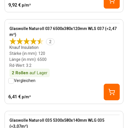
9,92 €
p/m²
120 mm
View product
Glaswolle Naturoll 037 6500x380x120mm WLS 037 (=2,47
m²)
2
Knauf Insulation
Stärke (in mm)
:
120
Länge (in mm)
:
6500
Rd-Wert
:
3.2
2
Rollen
auf Lager
Vergleichen
6,41 €
p/m²
140 mm
View product
Glaswolle Naturoll 035 5300x580x140mm WLG 035
Bestseller
(=3,07m²)