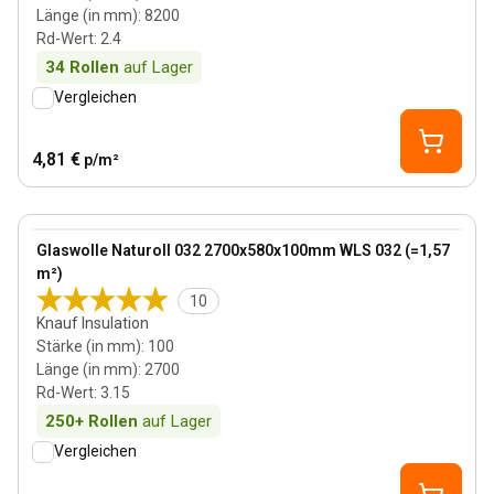
Länge (in mm)
:
8200
Rd-Wert
:
2.4
34
Rollen
auf Lager
Vergleichen
4,81 €
p/m²
100 mm
View product
Glaswolle Naturoll 032 2700x580x100mm WLS 032 (=1,57
m²)
10
Knauf Insulation
Stärke (in mm)
:
100
Länge (in mm)
:
2700
Rd-Wert
:
3.15
250+
Rollen
auf Lager
Vergleichen