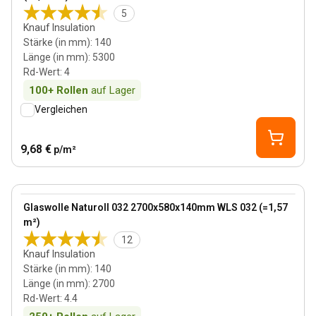
5
Knauf Insulation
Stärke (in mm)
:
140
Länge (in mm)
:
5300
Rd-Wert
:
4
100+
Rollen
auf Lager
Vergleichen
9,68 €
p/m²
140 mm
View product
Glaswolle Naturoll 032 2700x580x140mm WLS 032 (=1,57
m²)
12
Knauf Insulation
Stärke (in mm)
:
140
Länge (in mm)
:
2700
Rd-Wert
:
4.4