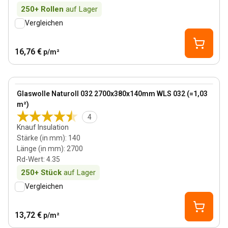
250+
Rollen
auf Lager
Vergleichen
16,76 €
p/m²
140 mm
View product
Glaswolle Naturoll 032 2700x380x140mm WLS 032 (=1,03
m²)
4
Knauf Insulation
Stärke (in mm)
:
140
Länge (in mm)
:
2700
Rd-Wert
:
4.35
250+
Stück
auf Lager
Vergleichen
13,72 €
p/m²