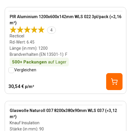
142 mm
View product
PIR Aluminium 1200x600x142mm WLS 022 3pl/pack (=2,16
m²)​
4
Recticel
Rd-Wert
:
6.45
Länge (in mm)
:
1200
Brandverhalten (EN 13501-1)
:
F
500+
Packungen
auf Lager
Vergleichen
30,54 €
p/m²
90 mm
View product
Glaswolle Naturoll 037 8200x380x90mm WLS 037 (=3,12
m²)
Knauf Insulation
Stärke (in mm)
:
90