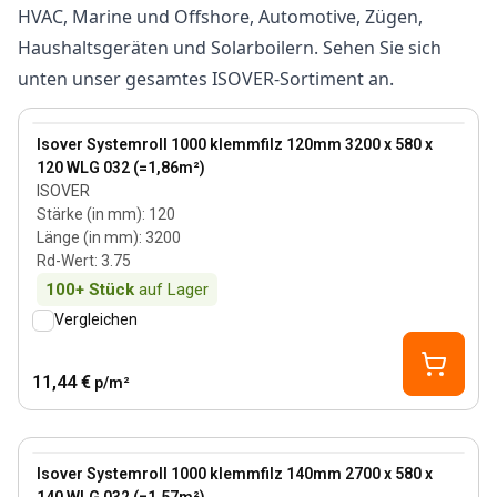
HVAC, Marine und Offshore, Automotive, Zügen,
Haushaltsgeräten und Solarboilern. Sehen Sie sich
unten unser gesamtes ISOVER-Sortiment an.
120 mm
View product
Isover Systemroll 1000 klemmfilz 120mm 3200 x 580 x
120 WLG 032 (=1,86m²)
ISOVER
Stärke (in mm)
:
120
Länge (in mm)
:
3200
Rd-Wert
:
3.75
100+
Stück
auf Lager
Vergleichen
11,44 €
p/m²
140 mm
View product
Isover Systemroll 1000 klemmfilz 140mm 2700 x 580 x