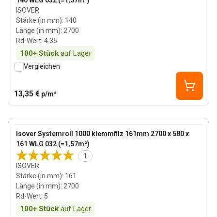
140 WLG 032 (=1,57m²)
ISOVER
Stärke (in mm)
:
140
Länge (in mm)
:
2700
Rd-Wert
:
4.35
100+
Stück
auf Lager
Vergleichen
13,35 €
p/m²
161 mm
View product
Isover Systemroll 1000 klemmfilz 161mm 2700 x 580 x
161 WLG 032 (=1,57m²)
1
ISOVER
Stärke (in mm)
:
161
Länge (in mm)
:
2700
Rd-Wert
:
5
100+
Stück
auf Lager