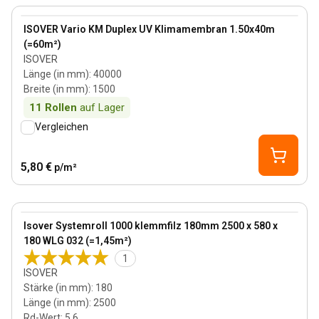
View product
ISOVER Vario KM Duplex UV Klimamembran 1.50x40m
(=60m²)
ISOVER
Länge (in mm)
:
40000
Breite (in mm)
:
1500
11
Rollen
auf Lager
Vergleichen
5,80 €
p/m²
180 mm
View product
Isover Systemroll 1000 klemmfilz 180mm 2500 x 580 x
180 WLG 032 (=1,45m²)
1
ISOVER
Stärke (in mm)
:
180
Länge (in mm)
:
2500
Rd-Wert
:
5.6