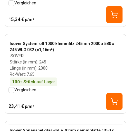
Vergleichen
15,34 €
p/m²
245 mm
View product
Isover Systemroll 1000 klemmfilz 245mm 2000 x 580 x
245 WLG 032 (=1,16m²)
ISOVER
Stärke (in mm)
:
245
Länge (in mm)
:
2000
Rd-Wert
:
7.65
100+
Stück
auf Lager
Vergleichen
23,41 €
p/m²
70 mm
View product
Isover Sonepanel glaswolle 70mm dämmplatte 1350 x