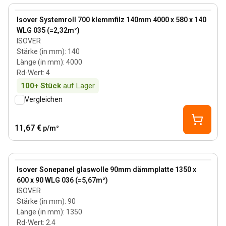
View product
Isover Systemroll 700 klemmfilz 140mm 4000 x 580 x 140
WLG 035 (=2,32m²)
ISOVER
Stärke (in mm)
:
140
Länge (in mm)
:
4000
Rd-Wert
:
4
100+
Stück
auf Lager
Vergleichen
11,67 €
p/m²
90 mm
View product
Isover Sonepanel glaswolle 90mm dämmplatte 1350 x
600 x 90 WLG 036 (=5,67m²)
ISOVER
Stärke (in mm)
:
90
Länge (in mm)
:
1350
Rd-Wert
:
2.4