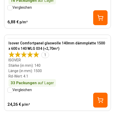
16
Packungen
auf Lager
Vergleichen
6,88 €
p/m²
140 mm
View product
Isover Comfortpanel glaswolle 140mm dämmplatte 1500
x 600 x 140 WLG 034 (=2,70m²)
1
ISOVER
Stärke (in mm)
:
140
Länge (in mm)
:
1500
Rd-Wert
:
4.1
33
Packungen
auf Lager
Vergleichen
24,26 €
p/m²