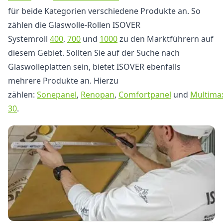
für beide Kategorien verschiedene Produkte an. So
zählen die Glaswolle-Rollen ISOVER
Systemroll
400
,
700
und
1000
zu den Marktführern auf
diesem Gebiet. Sollten Sie auf der Suche nach
Glaswolleplatten sein, bietet ISOVER ebenfalls
mehrere Produkte an. Hierzu
zählen:
Sonepanel
,
Renopan
,
Comfortpanel
und
Multima
30
.