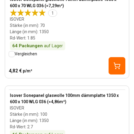
600 x 70 WLG 036 (=7,29m²)
1
ISOVER
Stärke (in mm)
:
70
Länge (in mm)
:
1350
Rd-Wert
:
1.85
64
Packungen
auf Lager
Vergleichen
4,82 €
p/m²
100 mm
View product
Isover Sonepanel glaswolle 100mm dämmplatte 1350 x
600 x 100 WLG 036 (=4,86m²)
ISOVER
Stärke (in mm)
:
100
Länge (in mm)
:
1350
Rd-Wert
:
2.7