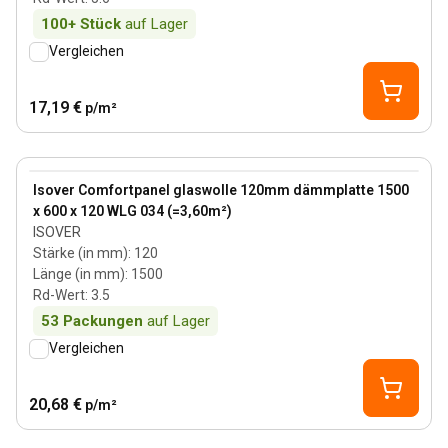
100+
Stück
auf Lager
Vergleichen
17,19 €
p/m²
120 mm
View product
Isover Comfortpanel glaswolle 120mm dämmplatte 1500
x 600 x 120 WLG 034 (=3,60m²)
ISOVER
Stärke (in mm)
:
120
Länge (in mm)
:
1500
Rd-Wert
:
3.5
53
Packungen
auf Lager
Vergleichen
20,68 €
p/m²
140 mm