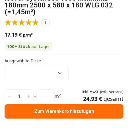
180mm 2500 x 580 x 180 WLG 032
(=1,45m²)
1
17,19 €
p/m²
100+
Stück
auf Lager
Ausgewählte Dicke
inkl.
MwSt.
(
exkl.
Versand
)
2
=
m
24,93 €
gesamt
Zum Warenkorb hinzufügen