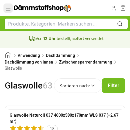
Vor
12 Uhr
bestellt,
sofort
versendet
Anwendung
Dachdämmung
Dachdämmung von innen
Zwischensparrendämmung
Glaswolle
Sortieren nach:
Glaswolle
63
Filter
Sortieren nach:
170 mm
View product
Glaswolle Naturoll 037 4600x580x170mm WLS 037 (=2,67
Bestseller
m²)
18