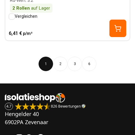
Rd-Wert
:
3.2
2
Rollen
auf Lager
Vergleichen
6,41 €
p/m²
1
2
3
6
4.7
826 Bewertungen
Hengelder 40
6902PA Zevenaar