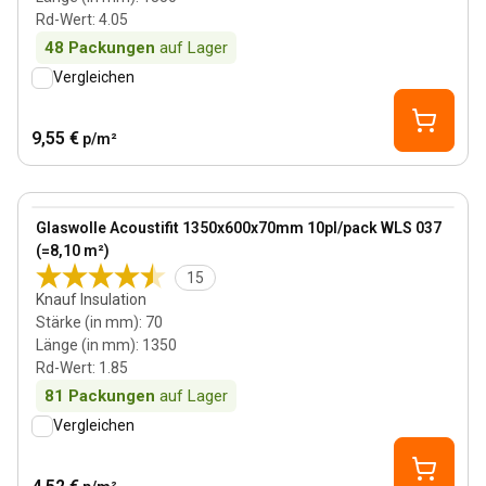
Rd-Wert
:
4.05
48
Packungen
auf Lager
Vergleichen
9,55 €
p/m²
70 mm
View product
Glaswolle Acoustifit 1350x600x70mm 10pl/pack WLS 037
(=8,10 m²)
15
Knauf Insulation
Stärke (in mm)
:
70
Länge (in mm)
:
1350
Rd-Wert
:
1.85
81
Packungen
auf Lager
Vergleichen