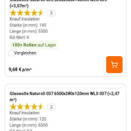
Bestseller
(=3,07m²)
5
Knauf Insulation
Stärke (in mm)
:
140
Länge (in mm)
:
5300
Rd-Wert
:
4
100+
Rollen
auf Lager
Vergleichen
9,68 €
p/m²
120 mm
View product
Glaswolle Naturoll 037 6500x380x120mm WLS 037 (=2,47
m²)
2
Knauf Insulation
Stärke (in mm)
:
120
Länge (in mm)
:
6500