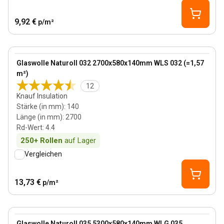
9,92 €
p/m²
140 mm
View product
Glaswolle Naturoll 032 2700x580x140mm WLS 032 (=1,57
m²)
12
Knauf Insulation
Stärke (in mm)
:
140
Länge (in mm)
:
2700
Rd-Wert
:
4.4
250+
Rollen
auf Lager
Vergleichen
13,73 €
p/m²
140 mm
View product
Glaswolle Naturoll 035 5300x580x140mm WLG 035