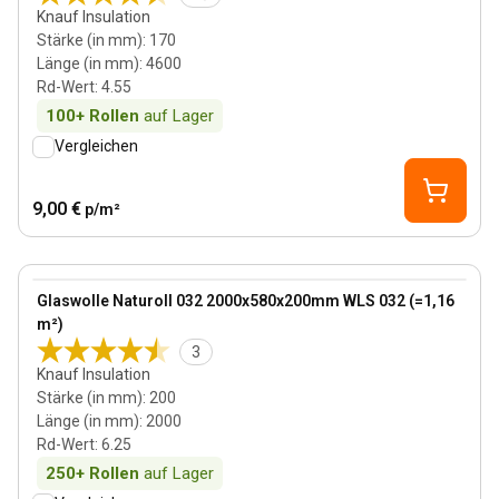
Knauf Insulation
Stärke (in mm)
:
170
Länge (in mm)
:
4600
Rd-Wert
:
4.55
100+
Rollen
auf Lager
Vergleichen
9,00 €
p/m²
200 mm
View product
Glaswolle Naturoll 032 2000x580x200mm WLS 032 (=1,16
m²)
3
Knauf Insulation
Stärke (in mm)
:
200
Länge (in mm)
:
2000
Rd-Wert
:
6.25
250+
Rollen
auf Lager