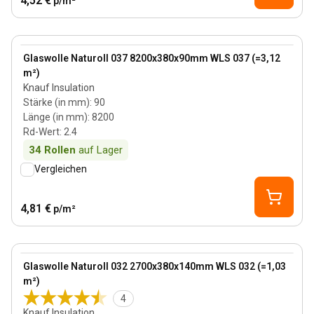
4,52 €
p/m²
90 mm
View product
Glaswolle Naturoll 037 8200x380x90mm WLS 037 (=3,12
m²)
Knauf Insulation
Stärke (in mm)
:
90
Länge (in mm)
:
8200
Rd-Wert
:
2.4
34
Rollen
auf Lager
Vergleichen
4,81 €
p/m²
140 mm
View product
Glaswolle Naturoll 032 2700x380x140mm WLS 032 (=1,03
m²)
4
Knauf Insulation