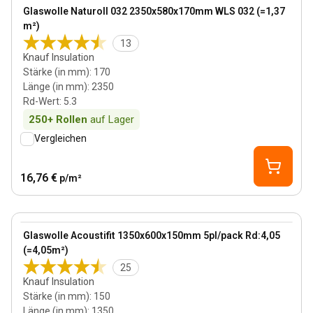
View product
Glaswolle Naturoll 032 2350x580x170mm WLS 032 (=1,37
Bestseller
m²)
13
Knauf Insulation
Stärke (in mm)
:
170
Länge (in mm)
:
2350
Rd-Wert
:
5.3
250+
Rollen
auf Lager
Vergleichen
16,76 €
p/m²
150 mm
View product
Glaswolle Acoustifit 1350x600x150mm 5pl/pack Rd:4,05
Bestseller
(=4,05m²)
25
Knauf Insulation
Stärke (in mm)
:
150
Länge (in mm)
:
1350