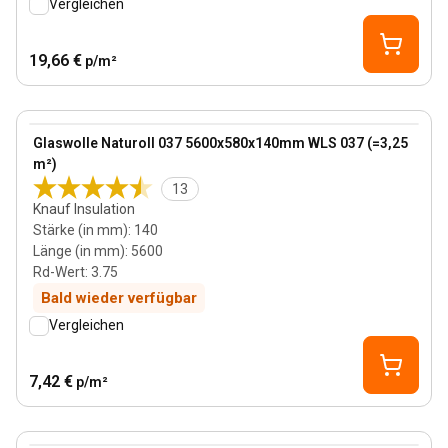
Vergleichen
19,66 €
p/m²
140 mm
View product
Glaswolle Naturoll 037 5600x580x140mm WLS 037 (=3,25
m²)
13
Knauf Insulation
Stärke (in mm)
:
140
Länge (in mm)
:
5600
Rd-Wert
:
3.75
Bald wieder verfügbar
Vergleichen
7,42 €
p/m²
170 mm