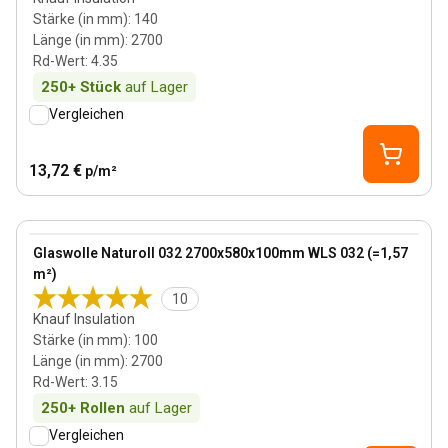
Stärke (in mm)
:
140
Länge (in mm)
:
2700
Rd-Wert
:
4.35
250+
Stück
auf Lager
Vergleichen
13,72 €
p/m²
100 mm
View product
Glaswolle Naturoll 032 2700x580x100mm WLS 032 (=1,57
m²)
10
Knauf Insulation
Stärke (in mm)
:
100
Länge (in mm)
:
2700
Rd-Wert
:
3.15
250+
Rollen
auf Lager
Vergleichen