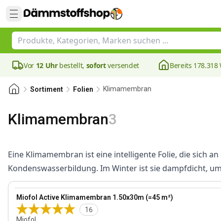
Vor
12 Uhr
bestellt,
sofort
versendet
Bereits 178.31
Klimamembran
Sortiment
Folien
Klimamembran
3
Eine Klimamembran ist eine intelligente Folie, die sich 
Kondenswasserbildung. Im Winter ist sie dampfdicht, u
View product
Miofol Active Klimamembran 1.50x30m (=45 m²)
16
Miofol