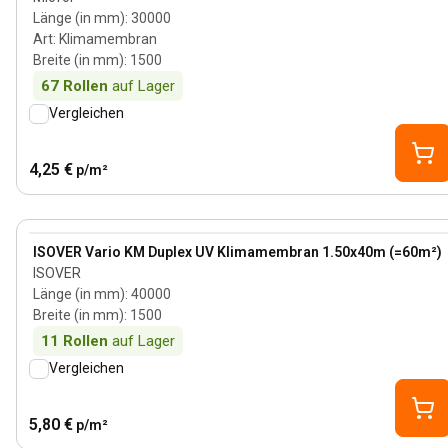
Länge (in mm)
:
30000
Art
:
Klimamembran
Breite (in mm)
:
1500
67
Rollen
auf Lager
Vergleichen
4,25 €
p/m²
View product
ISOVER Vario KM Duplex UV Klimamembran 1.50x40m (=60m²)
ISOVER
Länge (in mm)
:
40000
Breite (in mm)
:
1500
11
Rollen
auf Lager
Vergleichen
5,80 €
p/m²