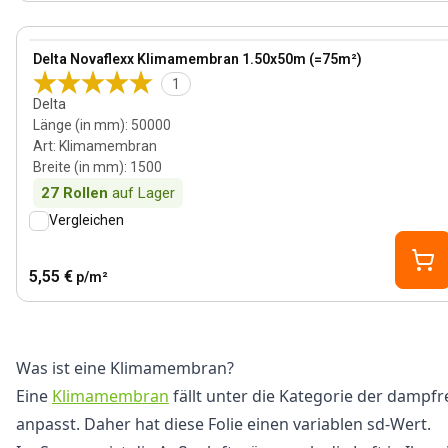
View product
Delta Novaflexx Klimamembran 1.50x50m (=75m²)
1
Delta
Länge (in mm)
:
50000
Art
:
Klimamembran
Breite (in mm)
:
1500
27
Rollen
auf Lager
Vergleichen
5,55 €
p/m²
Was ist eine Klimamembran?
Eine
Klimamembran
fällt unter die Kategorie der dampfre
anpasst. Daher hat diese Folie einen variablen sd-Wert.