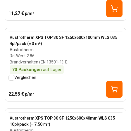
11,27 €
p/m²
100 mm
View product
Austrotherm XPS TOP 30 SF 1250x600x100mm WLS 035
4pl/pack (= 3 m²)
Austrotherm
Rd-Wert
:
2.86
Brandverhalten (EN 13501-1)
:
E
73
Packungen
auf Lager
Vergleichen
22,55 €
p/m²
40 mm
View product
Austrotherm XPS TOP 30 SF 1250x600x40mm WLS 035
10pl/pack (= 7,50 m²)
Austrotherm