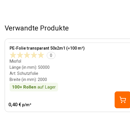
Verwandte Produkte
View product
PE-Folie transparant 50x2m1 (=100 m²)
0
Miofol
Länge (in mm)
:
50000
Art
:
Schutzfolie
Breite (in mm)
:
2000
100+
Rollen
auf Lager
0,40 €
p/m²