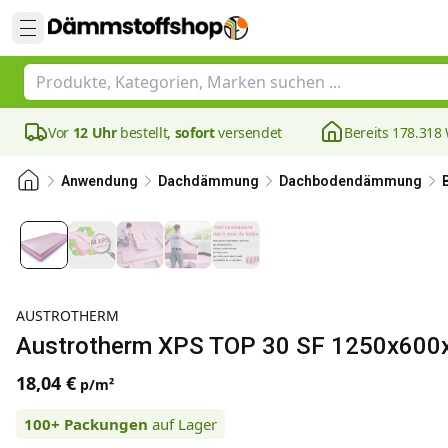
Vor
12 Uhr
bestellt,
sofort
versendet
Bereits 178.31
Anwendung
Dachdämmung
Dachbodendämmung
AUSTROTHERM
Austrotherm XPS TOP 30 SF 1250x600x
18,04 €
p/m²
100+
Packungen
auf Lager