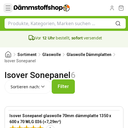
Vor
12 Uhr
bestellt,
sofort
versendet
Sortiment
Glaswolle
Glaswolle Dämmplatten
Isover Sonepanel
Isover Sonepanel
6
Sortieren nach:
Filter
Sortieren nach:
70 mm
View product
Isover Sonepanel glaswolle 70mm dämmplatte 1350 x
600 x 70 WLG 036 (=7,29m²)