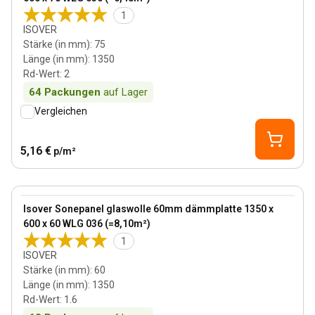
1
ISOVER
Stärke (in mm)
:
75
Länge (in mm)
:
1350
Rd-Wert
:
2
64
Packungen
auf Lager
Vergleichen
5,16 €
p/m²
60 mm
View product
Isover Sonepanel glaswolle 60mm dämmplatte 1350 x
600 x 60 WLG 036 (=8,10m²)
1
ISOVER
Stärke (in mm)
:
60
Länge (in mm)
:
1350
Rd-Wert
:
1.6