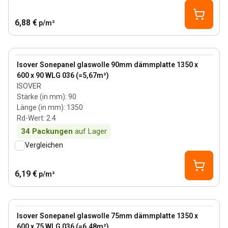
6,88 €
p/m²
90 mm
View product
Isover Sonepanel glaswolle 90mm dämmplatte 1350 x
600 x 90 WLG 036 (=5,67m²)
ISOVER
Stärke (in mm)
:
90
Länge (in mm)
:
1350
Rd-Wert
:
2.4
34
Packungen
auf Lager
Vergleichen
6,19 €
p/m²
75 mm
View product
Isover Sonepanel glaswolle 75mm dämmplatte 1350 x
600 x 75 WLG 036 (=6,48m²)