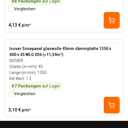
68
Packungen
auf Lager
Vergleichen
4,13 €
p/m²
45 mm
View product
Isover Sonepanel glaswolle 45mm dämmplatte 1350 x
600 x 45 WLG 036 (=11,34m²)
ISOVER
Stärke (in mm)
:
45
Länge (in mm)
:
1350
Rd-Wert
:
1.2
67
Packungen
auf Lager
Vergleichen
3,10 €
p/m²