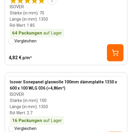
1
ISOVER
Stärke (in mm)
:
70
Länge (in mm)
:
1350
Rd-Wert
:
1.85
64
Packungen
auf Lager
Vergleichen
4,82 €
p/m²
100 mm
View product
Isover Sonepanel glaswolle 100mm dämmplatte 1350 x
600 x 100 WLG 036 (=4,86m²)
ISOVER
Stärke (in mm)
:
100
Länge (in mm)
:
1350
Rd-Wert
:
2.7
16
Packungen
auf Lager
Vergleichen