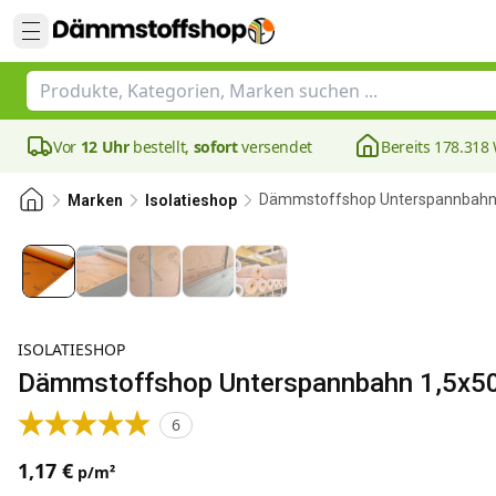
Vor
12 Uhr
bestellt,
sofort
versendet
Bereits 178.31
Dämmstoffshop Unterspannbahn
Marken
Isolatieshop
ISOLATIESHOP
Dämmstoffshop Unterspannbahn 1,5x5
6
1,17 €
p/m²