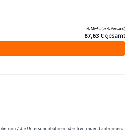
inkl.
MwSt.
(
exkl.
Versand
)
87,63 €
gesamt
Isolierung / die Unterspannbahnen oder frei tragend anbringen.