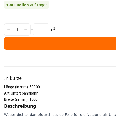
100+
Rollen
auf Lager
2
=
m
Weitere Informationen
In kürze
Länge (in mm)
:
50000
Art
:
Unterspannbahn
Breite (in mm)
:
1500
Beschreibung
Wasserdichte, dampfdurchlässige Folie für die Nutzung als Unte