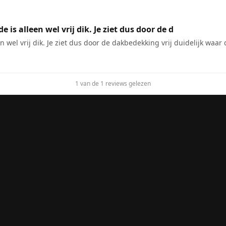
is alleen wel vrij dik. Je ziet dus door de d
 wel vrij dik. Je ziet dus door de dakbedekking vrij duidelijk waar 
1 van de 1 reviews gelezen