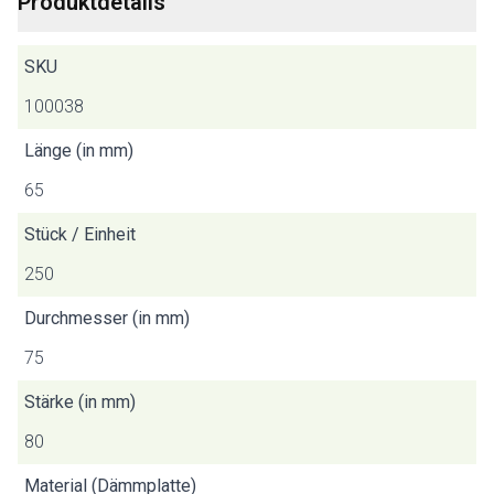
Produktdetails
SKU
100038
Länge (in mm)
65
Stück / Einheit
250
Durchmesser (in mm)
75
Stärke (in mm)
80
Material (Dämmplatte)