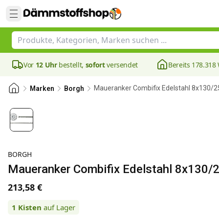
Vor
12 Uhr
bestellt,
sofort
versendet
Bereits 178.31
Maueranker​ Combifix Edelstahl 8x130/
Marken
Borgh
BORGH
Maueranker​ Combifix Edelstahl 8x130
213,58 €
1
Kisten
auf Lager