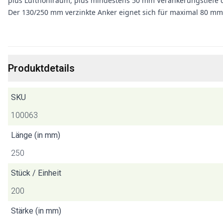
plus Lufthohlraum, plus mindestens 50 mm Verankerungstiefe
Der 130/250 mm verzinkte Anker eignet sich für maximal 80 mm
Produktdetails
SKU
100063
Länge (in mm)
250
Stück / Einheit
200
Stärke (in mm)