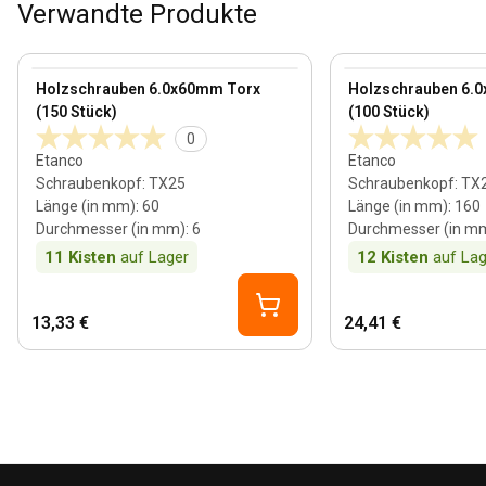
Verwandte Produkte
View product
View product
Holzschrauben 6.0x60mm Torx
Holzschrauben 6.
(150 Stück)
(100 Stück)
0
Etanco
Etanco
Schraubenkopf
:
TX25
Schraubenkopf
:
TX
Länge (in mm)
:
60
Länge (in mm)
:
160
Durchmesser (in mm)
:
6
Durchmesser (in m
11
Kisten
auf Lager
12
Kisten
auf Lag
13,33 €
24,41 €