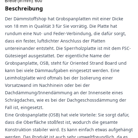
Breite (in mm)
:
600
Beschreibung
Der Dämmstoffshop hat Grobspanplatten mit einer Dicke
von 18 mm in Qualität 3 für Sie vorrätig. Die Platte hat
rundum eine Nut- und Feder-Verbindung, die dafür sorgt,
dass ein fester, luftdichter Anschluss der Platten
untereinander entsteht. Die Sperrholzplatte ist mit dem FSC-
Gütesiegel ausgestattet. Der eigentliche Name der
Grobspanplatte, OSB, steht für Oriented Strand Board und
kann bei viele Dämmaufgaben eingesetzt werden. Eine
Leimholzplatte wird oftmals bei der Isolierung einer
Vorsatzwand im Nachhinein oder bei der
Dachdämmung/Innendämmung an der Innenseite eines
Schrägdaches, wie es bei der Dachgeschossdämmung der
Fall ist, eingesetzt.
Eine Grobspanplatte (OSB) hat viele Vorteile: Sie sorgt dafür,
dass die Oberfläche stoßfest ist, wodurch die gesamte
Konstruktion stabiler wird. Es kann einfach etwas aufgehängt
werden. Das Produkt ist auch sehr umweltfreundlich, da es