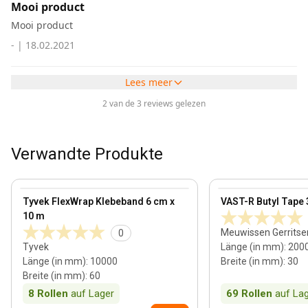
Mooi product
Mooi product
-
|
18.02.2021
Lees meer
2 van de 3 reviews gelezen
Verwandte Produkte
View product
View product
Tyvek FlexWrap Klebeband 6 cm x
VAST-R Butyl Tape
10 m
Meuwissen Gerritse
0
Tyvek
Länge (in mm)
:
200
Länge (in mm)
:
10000
Breite (in mm)
:
30
Breite (in mm)
:
60
8
Rollen
auf Lager
69
Rollen
auf La