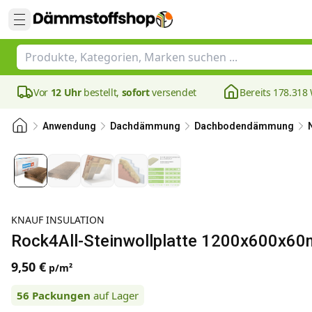
Vor
12 Uhr
bestellt,
sofort
versendet
Bereits 178.31
Anwendung
Dachdämmung
Dachbodendämmung
KNAUF INSULATION
Rock4All-Steinwollplatte 1200x600x60
9,50 €
p/m²
56
Packungen
auf Lager