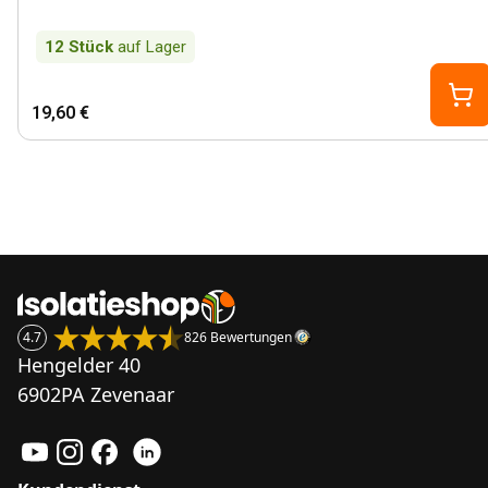
12
Stück
auf Lager
19,60 €
4.7
826 Bewertungen
Hengelder 40
6902PA Zevenaar