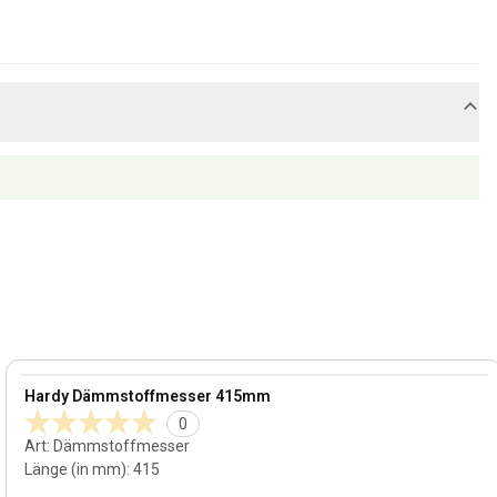
View product
Hardy Dämmstoffmesser 415mm
0
Art
:
Dämmstoffmesser
Länge (in mm)
:
415