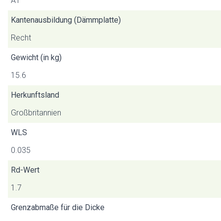
A1
Kantenausbildung (Dämmplatte)
Recht
Gewicht (in kg)
15.6
Herkunftsland
Großbritannien
WLS
0.035
Rd-Wert
1.7
Grenzabmaße für die Dicke