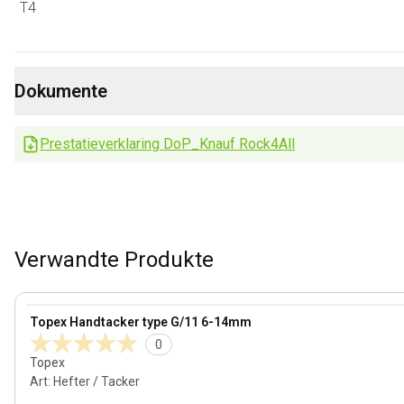
T4
Dokumente
Prestatieverklaring DoP_Knauf Rock4All
Verwandte Produkte
View product
Topex Handtacker type G/11 6-14mm
0
Topex
Art
:
Hefter / Tacker