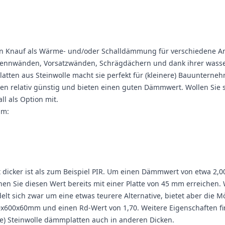
on Knauf als Wärme- und/oder Schalldämmung für verschiedene A
rennwänden, Vorsatzwänden, Schrägdächern und dank ihrer wasse
ten aus Steinwolle macht sie perfekt für (kleinere) Bauunterneh
 relativ günstig und bieten einen guten Dämmwert. Wollen Sie so
ll als Option mit.
mm:
t dicker ist als zum Beispiel PIR. Um einen Dämmwert von etwa 2,00
en Sie diesen Wert bereits mit einer Platte von 45 mm erreiche
delt sich zwar um eine etwas teurere Alternative, bietet aber die
x600x60mm und einen Rd-Wert von 1,70. Weitere Eigenschaften finde
ere) Steinwolle dämmplatten auch in anderen Dicken.