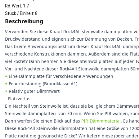
Rd-Wert
:
1.7
Stück / Einheit
:
8
Beschreibung
Verwenden Sie diese Knauf Rock4All steinwolle dämmplatten v
Druckwiderstand und eignen sich zur Dämmung von Decken, T
Das breite Anwendungsspektrum dieser Knauf Rock4All dämmplat
verschiedene Konstruktionen dämmen. Außerdem sind die Platten
viel kostet? Dann nehmen Sie diese Steinwollplatten auf jeden Fa
Vor- und Nachteile dieser Rock4All Steinwolle dämmplatten 60
+
Eine Dämmplatte für verschiedene Anwendungen
+
Feuerbeständig (Brandklasse A1)
+
Relativ guter Dämmwert
-
Platzverlust
Ein Nachteil von Steinwolle ist, dass sie bei gleichem Dämmwer
Steinwolle dämmplatten von 70 mm. Wenn Sie PIR wählen, könn
Dann werfen Sie einen Blick auf das
PIR-Dämmmaterial
. Es han
Diese Rock4All Steinwolle dämmplatten hat eine Größe von 1200
Platte nicht die gewünschte Dicke? Wir liefern diese (oder and