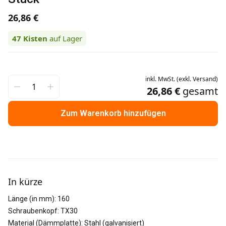
26,86 €
47
Kisten
auf Lager
inkl.
MwSt.
(
exkl.
Versand
)
26,86 €
gesamt
Zum Warenkorb hinzufügen
Weitere Informationen
In kürze
Länge (in mm)
:
160
Schraubenkopf
:
TX30
Material (Dämmplatte)
:
Stahl (galvanisiert)