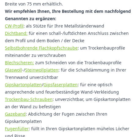
Breite von 75 mm erhältlich.
Wir empfehlen Ihnen, Ihre Bestellung mit dem nachfolgend
Genannten zu ergänzen:
CW-Profil
: als Stütze für Ihre Metallständerwand
Dichtband:
für einen schall-/luftdichten Anschluss zwischen
dem Profil und dem Boden / der Decke
Selbstbohrende Flachkopfschraube
: um Trockenbauprofile
miteinander zu verschrauben
Blechscheren:
zum Schneiden von die Trockenbauprofile
Glaswoll
-/
Steinwollplatten
: für die Schalldämmung in Ihrer
Trennwand unverzichtbar
Gipskartonplatten
/
Gipsfaserplatten
: für eine optisch
ansprechende und feuerbeständige Wand-Verkleidung
Trockenbau-Schrauben
: unverzichtbar, um Gipskartonplatten
an der Wand zu befestigen
Gazeband
: Abdichtung der Fugen zwischen Ihren
Gipskartonplatten
Fugenfüller
: füllt in Ihren Gipskartonplatten mühelos Löcher
und Risse