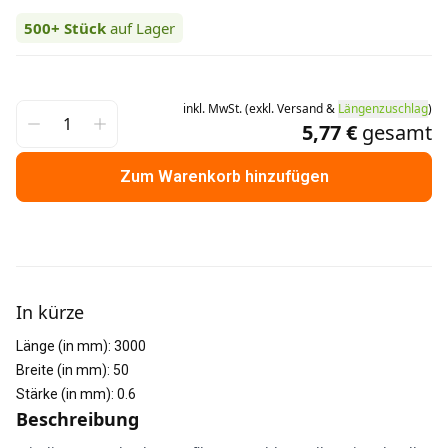
500+
Stück
auf Lager
inkl.
MwSt.
(
exkl.
Versand
&
Längenzuschlag
)
5,77 €
gesamt
Zum Warenkorb hinzufügen
Weitere Informationen
In kürze
Länge (in mm)
:
3000
Breite (in mm)
:
50
Stärke (in mm)
:
0.6
Beschreibung