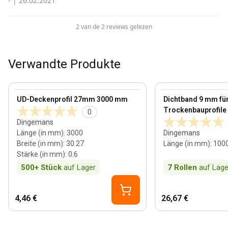
-
|
26.02.2021
2 van de 2 reviews gelezen
Verwandte Produkte
0.6 mm
View product
View product
UD-Deckenprofil 27mm 3000 mm
Dichtband 9 mm fü
Trockenbauprofile
0
Dingemans
Länge (in mm)
:
3000
Dingemans
Breite (in mm)
:
30.27
Länge (in mm)
:
100
Stärke (in mm)
:
0.6
500+
Stück
auf Lager
7
Rollen
auf Lage
4,46 €
26,67 €