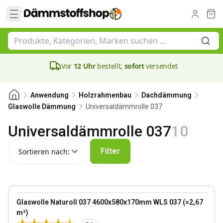
Vor
12 Uhr
bestellt,
sofort
versendet
Anwendung
Holzrahmenbau
Dachdämmung
Universaldämmrolle 037
Glaswolle Dämmung
Universaldämmrolle 037
10
Sortieren nach:
Filter
Sortieren nach:
170 mm
View product
Glaswolle Naturoll 037 4600x580x170mm WLS 037 (=2,67
Bestseller
m²)