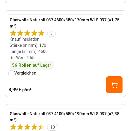
170 mm
View product
Glaswolle Naturoll 037 4600x380x170mm WLS 037 (=1,75
m²)
3
Knauf Insulation
Stärke (in mm)
:
170
Länge (in mm)
:
4600
Rd-Wert
:
4.55
56
Rollen
auf Lager
Vergleichen
8,99 €
p/m²
190 mm
View product
Glaswolle Naturoll 037 4100x580x190mm WLS 037 (=2,38
m²)
10