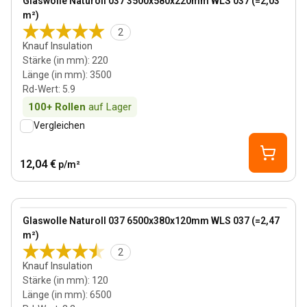
Glaswolle Naturoll 037 3500x580x220mm WLS 037 (=2,03
m²)
2
Knauf Insulation
Stärke (in mm)
:
220
Länge (in mm)
:
3500
Rd-Wert
:
5.9
100+
Rollen
auf Lager
Vergleichen
12,04 €
p/m²
120 mm
View product
Glaswolle Naturoll 037 6500x380x120mm WLS 037 (=2,47
m²)
2
Knauf Insulation
Stärke (in mm)
:
120
Länge (in mm)
:
6500