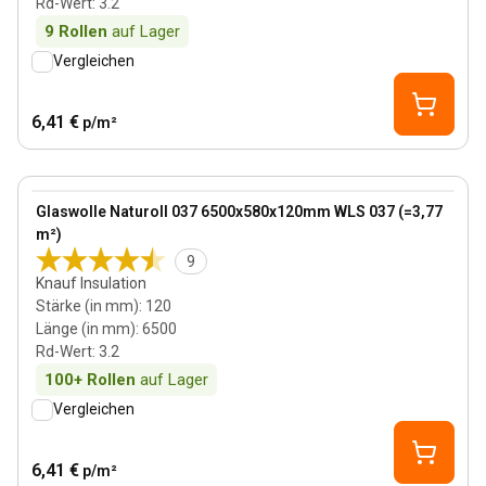
Rd-Wert
:
3.2
9
Rollen
auf Lager
Vergleichen
6,41 €
p/m²
120 mm
View product
Glaswolle Naturoll 037 6500x580x120mm WLS 037 (=3,77
m²)
9
Knauf Insulation
Stärke (in mm)
:
120
Länge (in mm)
:
6500
Rd-Wert
:
3.2
100+
Rollen
auf Lager
Vergleichen
6,41 €
p/m²