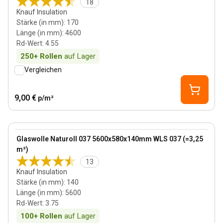
18
Knauf Insulation
Stärke (in mm)
:
170
Länge (in mm)
:
4600
Rd-Wert
:
4.55
250+
Rollen
auf Lager
Vergleichen
9,00 €
p/m²
140 mm
View product
Glaswolle Naturoll 037 5600x580x140mm WLS 037 (=3,25
m²)
13
Knauf Insulation
Stärke (in mm)
:
140
Länge (in mm)
:
5600
Rd-Wert
:
3.75
100+
Rollen
auf Lager