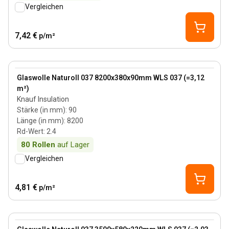
Vergleichen
7,42 €
p/m²
90 mm
View product
Glaswolle Naturoll 037 8200x380x90mm WLS 037 (=3,12
m²)
Knauf Insulation
Stärke (in mm)
:
90
Länge (in mm)
:
8200
Rd-Wert
:
2.4
80
Rollen
auf Lager
Vergleichen
4,81 €
p/m²
220 mm
View product