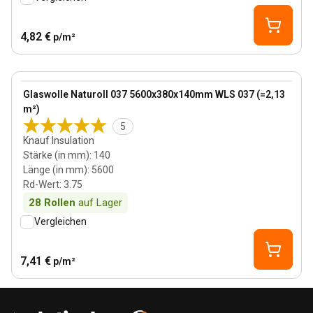
4,82 €
p/m²
140 mm
View product
Glaswolle Naturoll 037 5600x380x140mm WLS 037 (=2,13
m²)
5
Knauf Insulation
Stärke (in mm)
:
140
Länge (in mm)
:
5600
Rd-Wert
:
3.75
28
Rollen
auf Lager
Vergleichen
7,41 €
p/m²