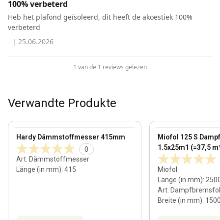
100% verbeterd
Heb het plafond geïsoleerd, dit heeft de akoestiek 100%
verbeterd
-
|
25.06.2026
1 van de 1 reviews gelezen
Verwandte Produkte
View product
View product
Hardy Dämmstoffmesser 415mm
Miofol 125 S Damp
1.5x25m1 (=37,5 m
0
Art
:
Dämmstoffmesser
Länge (in mm)
:
415
Miofol
Länge (in mm)
:
250
Art
:
Dampfbremsfol
Breite (in mm)
:
150