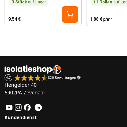
3
Stück
auf Lager
11
Rollen
auf La
9,54 €
1,88 €
p/m²
4.7
826 Bewertungen
Hengelder 40
6902PA Zevenaar
Kundendienst