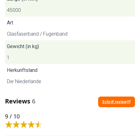
45000
Art
Glasfaserband / Fugenband
Gewicht (in kg)
1
Herkunftsland
Die Niederlande
Reviews
6
Schrijf review
9
/ 10