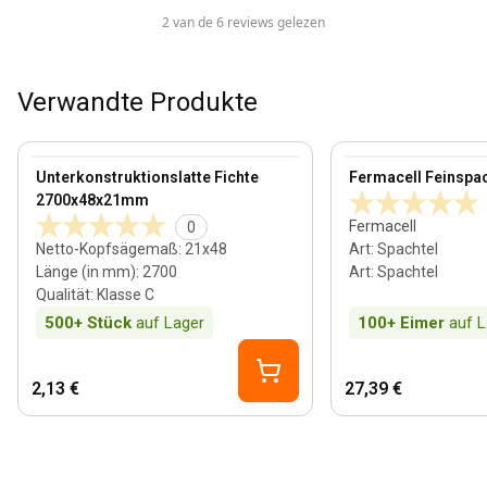
2 van de 6 reviews gelezen
Verwandte Produkte
21 mm
View product
View product
Unterkonstruktionslatte Fichte
Fermacell Feinspac
2700x48x21mm
Fermacell
0
Netto-Kopfsägemaß
:
21x48
Art
:
Spachtel
Länge (in mm)
:
2700
Art
:
Spachtel
Qualität
:
Klasse C
500+
Stück
auf Lager
100+
Eimer
auf L
2,13 €
27,39 €