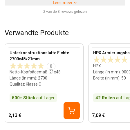
Lees meer
2 van de 3 reviews gelezen
Verwandte Produkte
21 mm
View product
View product
Unterkonstruktionslatte Fichte
HPX Armierungsba
2700x48x21mm
HPX
0
Netto-Kopfsägemaß
:
21x48
Länge (in mm)
:
900
Länge (in mm)
:
2700
Breite (in mm)
:
50
Qualität
:
Klasse C
500+
Stück
auf Lager
42
Rollen
auf La
2,13 €
7,09 €