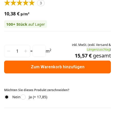
3
10,38 €
p/m²
100+
Stück
auf Lager
inkl.
MwSt.
(
exkl.
Versand
&
Längenzuschlag
)
2
=
m
15,57 €
gesamt
Zum Warenkorb hinzufügen
Möchten Sie dieses Produkt zerschneiden?
Nein
Ja (+ 17,85)
Weitere Informationen