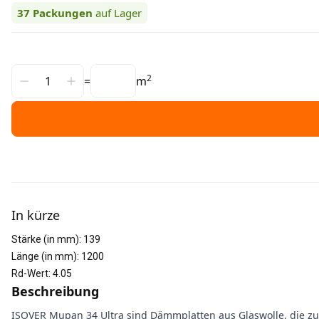
37
Packungen
auf Lager
2
=
m
Weitere Informationen
In kürze
Stärke (in mm)
:
139
Länge (in mm)
:
1200
Rd-Wert
:
4.05
Beschreibung
ISOVER Mupan 34 Ultra sind Dämmplatten aus Glaswolle, die z