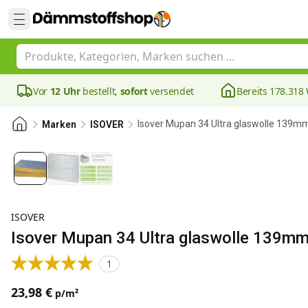
Vor
12 Uhr
bestellt,
sofort
versendet
Bereits 178.31
Isover Mupan 34 Ultra glaswolle 139m
Marken
ISOVER
ISOVER
Isover Mupan 34 Ultra glaswolle 139m
1
23,98 €
p/m²