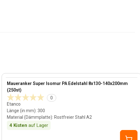
140 mm
View product
Maueranker Super Isomur PA Edelstahl 8x130-140x200mm
(250st)
0
Etanco
Länge (in mm)
:
300
Material (Dämmplatte)
:
Rostfreier Stahl A2
4
Kisten
auf Lager