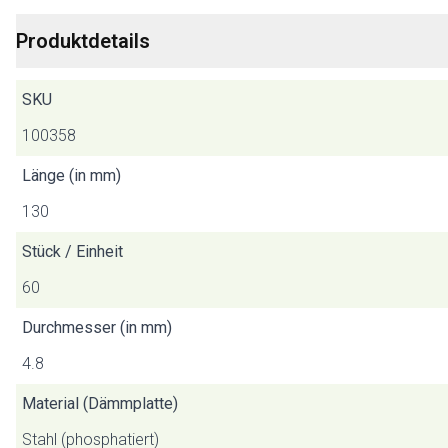
Produktdetails
SKU
100358
Länge (in mm)
130
Stück / Einheit
60
Durchmesser (in mm)
4.8
Material (Dämmplatte)
Stahl (phosphatiert)