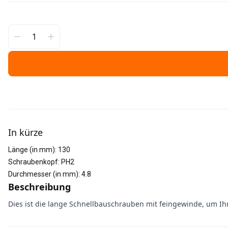
Weitere Informationen
In kürze
Länge (in mm)
:
130
Schraubenkopf
:
PH2
Durchmesser (in mm)
:
4.8
Beschreibung
Dies ist die lange Schnellbauschrauben mit feingewinde, um Ihr