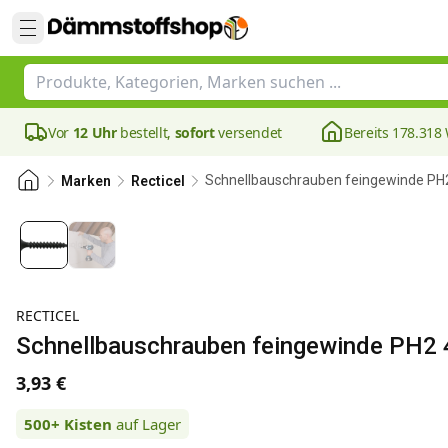
Vor
12 Uhr
bestellt,
sofort
versendet
Bereits 178.31
Schnellbauschrauben feingewinde P
Marken
Recticel
RECTICEL
Schnellbauschrauben feingewinde PH2
3,93 €
500+
Kisten
auf Lager