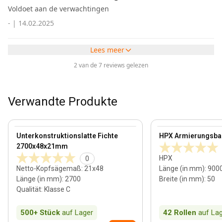
Voldoet aan de verwachtingen
-
|
14.02.2025
Lees meer
2 van de 7 reviews gelezen
Verwandte Produkte
21 mm
View product
View product
Unterkonstruktionslatte Fichte
HPX Armierungsba
2700x48x21mm
HPX
0
Netto-Kopfsägemaß
:
21x48
Länge (in mm)
:
900
Länge (in mm)
:
2700
Breite (in mm)
:
50
Qualität
:
Klasse C
500+
Stück
auf Lager
42
Rollen
auf La