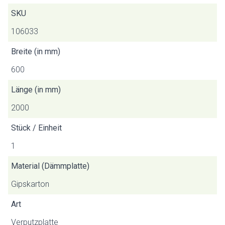
SKU
106033
Breite (in mm)
600
Länge (in mm)
2000
Stück / Einheit
1
Material (Dämmplatte)
Gipskarton
Art
Verputzplatte