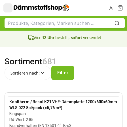
Vor
12 Uhr
bestellt,
sofort
versendet
Sortiment
681
Sortieren nach:
Filter
Sortieren nach:
60 mm
View product
Kooltherm / Resol K21 VHF-Dämmplatte 1200x600x60mm
WLS 022 8pl/pack (=5,76 m²)
Kingspan
Rd-Wert
:
2.85
Brandverhalten (EN 13501-1)
:
B-s3