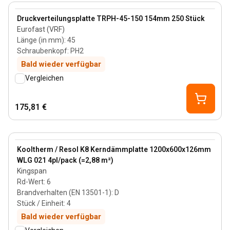
View product
Druckverteilungsplatte TRPH-45-150 154mm 250 Stück
Eurofast (VRF)
Länge (in mm)
:
45
Schraubenkopf
:
PH2
Bald wieder verfügbar
Vergleichen
175,81 €
126 mm
View product
Kooltherm / Resol K8 Kerndämmplatte 1200x600x126mm
WLG 021 4pl/pack (=2,88 m²)
Kingspan
Rd-Wert
:
6
Brandverhalten (EN 13501-1)
:
D
Stück / Einheit
:
4
Bald wieder verfügbar