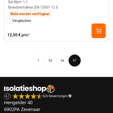
Rd-Wert
:
1.1
Brandverhalten (EN 13501-1)
:
E
Bald wieder verfügbar
Vergleichen
12,50 €
p/m²
1
55
56
57
4.7
826 Bewertungen
Hengelder 40
6902PA Zevenaar