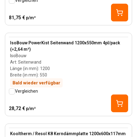
Vergleichen
81,75 €
p/m²
View product
IsoBouw PowerKist Seitenwand 1200x550mm 4pl/pack
(=2,64 m²)
IsoBouw
Art
:
Seitenwand
Länge (in mm)
:
1200
Breite (in mm)
:
550
Bald wieder verfügbar
Vergleichen
28,72 €
p/m²
117 mm
View product
Kooltherm / Resol K8 Kerndämmplatte 1200x600x117mm