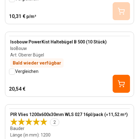
10,31 €
p/m²
View product
Isobouw PowerKist Haltebügel B 500 (10 Stück)
IsoBouw
Art
:
Oberer Bügel
Bald wieder verfügbar
Vergleichen
20,54 €
30 mm
View product
PIR Vlies 1200x600x30mm WLS 027 16pl/pack (=11,52 m²)
2
Bauder
Länge (in mm)
:
1200