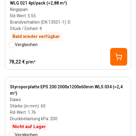
WLG 021 4pl/pack (=2,88 m²)
Kingspan
Rd-Wert
:
5.55
Brandverhalten (EN 13501-1)
:
D
Stück / Einheit
:
4
Bald wieder verfügbar
Vergleichen
78,22 €
p/m²
60 mm
View product
​Styroporplatte EPS 200 2000x1200x60mm WLS 034 (=2,4
m²)
Dawo
Stärke (in mm)
:
60
Rd-Wert
:
1.76
Druckbelastung kPa
:
200
Nicht auf Lager
Vergleichen