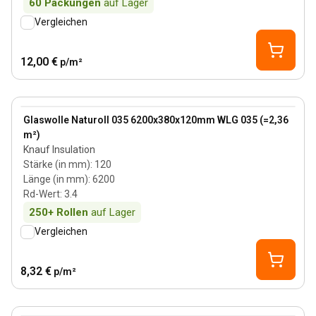
60
Packungen
auf Lager
Vergleichen
12,00 €
p/m²
120 mm
View product
Glaswolle Naturoll 035 6200x380x120mm WLG 035 (=2,36
m²)
Knauf Insulation
Stärke (in mm)
:
120
Länge (in mm)
:
6200
Rd-Wert
:
3.4
250+
Rollen
auf Lager
Vergleichen
8,32 €
p/m²
70 mm