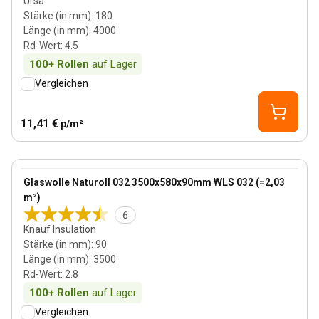
Ursa
Stärke (in mm)
:
180
Länge (in mm)
:
4000
Rd-Wert
:
4.5
100+
Rollen
auf Lager
Vergleichen
11,41 €
p/m²
90 mm
View product
Glaswolle Naturoll 032 3500x580x90mm WLS 032 (=2,03
m²)
6
Knauf Insulation
Stärke (in mm)
:
90
Länge (in mm)
:
3500
Rd-Wert
:
2.8
100+
Rollen
auf Lager
Vergleichen