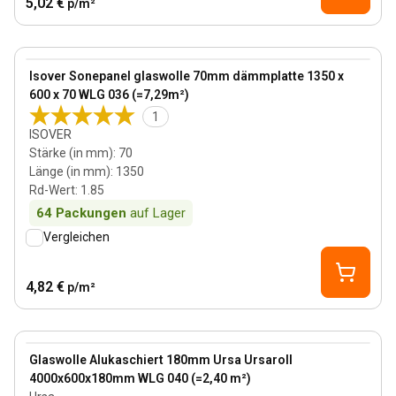
5,02 €
p/m²
70 mm
View product
Isover Sonepanel glaswolle 70mm dämmplatte 1350 x
600 x 70 WLG 036 (=7,29m²)
1
ISOVER
Stärke (in mm)
:
70
Länge (in mm)
:
1350
Rd-Wert
:
1.85
64
Packungen
auf Lager
Vergleichen
4,82 €
p/m²
180 mm
View product
Glaswolle Alukaschiert 180mm Ursa Ursaroll
4000x600x180mm WLG 040 (=2,40 m²)