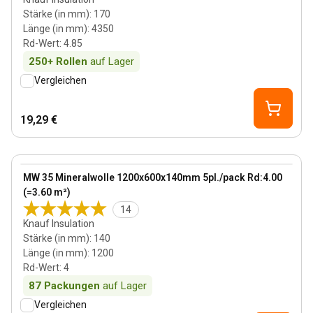
Stärke (in mm)
:
170
Länge (in mm)
:
4350
Rd-Wert
:
4.85
250+
Rollen
auf Lager
Vergleichen
19,29 €
140 mm
View product
MW 35 Mineralwolle 1200x600x140mm 5pl./pack Rd:4.00
(=3.60 m²)
14
Knauf Insulation
Stärke (in mm)
:
140
Länge (in mm)
:
1200
Rd-Wert
:
4
87
Packungen
auf Lager
Vergleichen