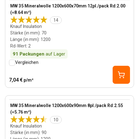
View product
MW 35 Mineralwolle 1200x600x70mm 12pl./pack Rd:2.00
Bestseller
(=8.64 m²)
14
Knauf Insulation
Stärke (in mm)
:
70
Länge (in mm)
:
1200
Rd-Wert
:
2
91
Packungen
auf Lager
Vergleichen
7,04 €
p/m²
90 mm
View product
MW 35 Mineralwolle 1200x600x90mm 8pl./pack Rd:2.55
(=5.76 m²)
10
Knauf Insulation
Stärke (in mm)
:
90