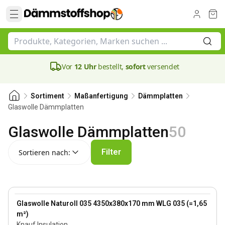
Vor
12 Uhr
bestellt,
sofort
versendet
Sortiment
Maßanfertigung
Dämmplatten
Glaswolle Dämmplatten
Glaswolle Dämmplatten
50
Sortieren nach:
Filter
Sortieren nach:
170 mm
View product
Glaswolle Naturoll 035 4350x380x170 mm WLG 035 (=1,65
m²)
Knauf Insulation