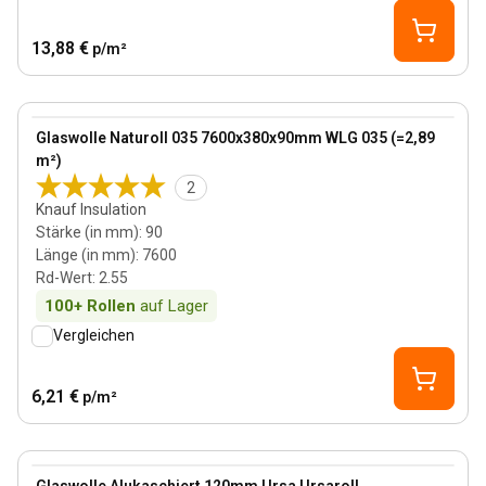
13,88 €
p/m²
90 mm
View product
Glaswolle Naturoll 035 7600x380x90mm WLG 035 (=2,89
m²)
2
Knauf Insulation
Stärke (in mm)
:
90
Länge (in mm)
:
7600
Rd-Wert
:
2.55
100+
Rollen
auf Lager
Vergleichen
6,21 €
p/m²
120 mm
View product