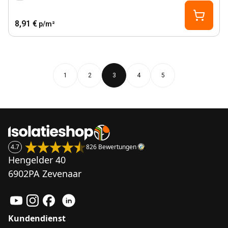
8,91 €
p/m²
1
2
3
4
5
4.7
826 Bewertungen
Hengelder 40
6902PA Zevenaar
Kundendienst