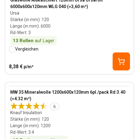
Glaswolle Alukaschiert 120mm Ursa Ursaroll
6000x600x120mm WLG 040 (=3,60 m²)
Ursa
Stärke (in mm)
:
120
Länge (in mm)
:
6000
Rd-Wert
:
3
13
Rollen
auf Lager
Vergleichen
8,38 €
p/m²
120 mm
View product
MW 35 Mineralwolle 1200x600x120mm 6pl./pack Rd:3.40
(=4.32 m²)
6
Knauf Insulation
Stärke (in mm)
:
120
Länge (in mm)
:
1200
Rd-Wert
:
3.4