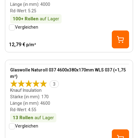
Länge (in mm)
:
4000
Rd-Wert
:
5.25
100+
Rollen
auf Lager
Vergleichen
12,79 €
p/m²
170 mm
View product
Glaswolle Naturoll 037 4600x380x170mm WLS 037 (=1,75
m²)
3
Knauf Insulation
Stärke (in mm)
:
170
Länge (in mm)
:
4600
Rd-Wert
:
4.55
13
Rollen
auf Lager
Vergleichen