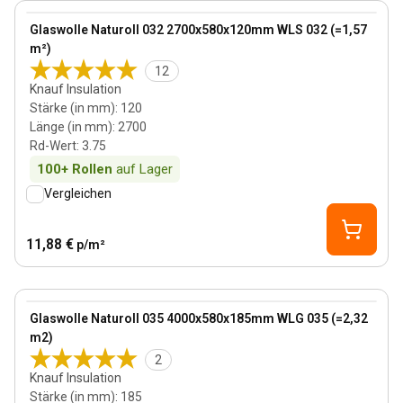
View product
Glaswolle Naturoll 032 2700x580x120mm WLS 032 (=1,57
m²)
12
Knauf Insulation
Stärke (in mm)
:
120
Länge (in mm)
:
2700
Rd-Wert
:
3.75
100+
Rollen
auf Lager
Vergleichen
11,88 €
p/m²
185 mm
View product
Glaswolle Naturoll 035 4000x580x185mm WLG 035 (=2,32
m2)
2
Knauf Insulation
Stärke (in mm)
:
185