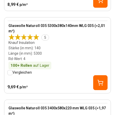
8,99 €
p/m²
140 mm
View product
Glaswolle Naturoll 035 5300x380x140mm WLG 035 (=2,01
m²)
5
Knauf Insulation
Stärke (in mm)
:
140
Länge (in mm)
:
5300
Rd-Wert
:
4
100+
Rollen
auf Lager
Vergleichen
9,69 €
p/m²
220 mm
View product
Glaswolle Naturoll 035 3400x580x220 mm WLG 035 (=1,97
m²)