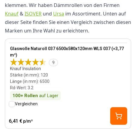
klemmen. Wir haben Dämmrollen von den Firmen
Knauf
&
ISOVER
und
Ursa
im Assortiment. Unten auf
dieser Seite finden Sie einen Vergleich zwischen diesen
Marken um Ihre Wahl zu erleichtern.
120 mm
View product
Glaswolle Naturoll 037 6500x580x120mm WLS 037 (=3,77
m²)
9
Knauf Insulation
Stärke (in mm)
:
120
Länge (in mm)
:
6500
Rd-Wert
:
3.2
100+
Rollen
auf Lager
Vergleichen
6,41 €
p/m²
120 mm