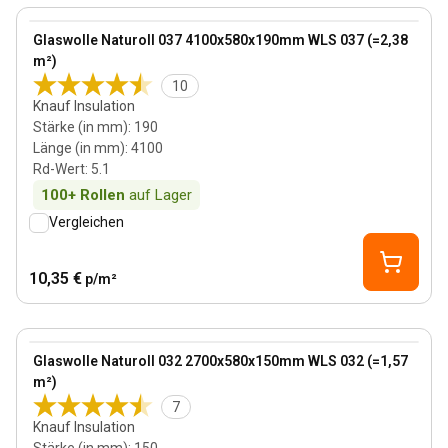
View product
Glaswolle Naturoll 037 4100x580x190mm WLS 037 (=2,38
m²)
10
Knauf Insulation
Stärke (in mm)
:
190
Länge (in mm)
:
4100
Rd-Wert
:
5.1
100+
Rollen
auf Lager
Vergleichen
10,35 €
p/m²
150 mm
View product
Glaswolle Naturoll 032 2700x580x150mm WLS 032 (=1,57
m²)
7
Knauf Insulation