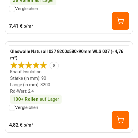
28
Rollen
auf Lager
Vergleichen
7,41 €
p/m²
90 mm
View product
Glaswolle Naturoll 037 8200x580x90mm WLS 037 (=4,76
m²)
8
Knauf Insulation
Stärke (in mm)
:
90
Länge (in mm)
:
8200
Rd-Wert
:
2.4
100+
Rollen
auf Lager
Vergleichen
4,82 €
p/m²
190 mm