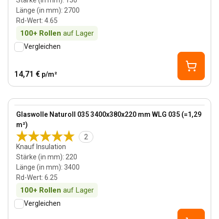
Stärke (in mm)
:
150
Länge (in mm)
:
2700
Rd-Wert
:
4.65
100+
Rollen
auf Lager
Vergleichen
14,71 €
p/m²
220 mm
View product
Glaswolle Naturoll 035 3400x380x220 mm WLG 035 (=1,29
m²)
2
Knauf Insulation
Stärke (in mm)
:
220
Länge (in mm)
:
3400
Rd-Wert
:
6.25
100+
Rollen
auf Lager
Vergleichen