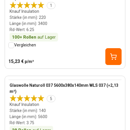
1
Knauf Insulation
Stärke (in mm)
:
220
Länge (in mm)
:
3400
Rd-Wert
:
6.25
100+
Rollen
auf Lager
Vergleichen
15,23 €
p/m²
140 mm
View product
Glaswolle Naturoll 037 5600x380x140mm WLS 037 (=2,13
m²)
5
Knauf Insulation
Stärke (in mm)
:
140
Länge (in mm)
:
5600
Rd-Wert
:
3.75