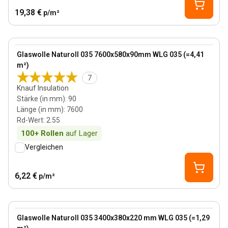
19,38 €
p/m²
90 mm
View product
Glaswolle Naturoll 035 7600x580x90mm WLG 035 (=4,41
m²)
7
Knauf Insulation
Stärke (in mm)
:
90
Länge (in mm)
:
7600
Rd-Wert
:
2.55
100+
Rollen
auf Lager
Vergleichen
6,22 €
p/m²
220 mm
View product
Glaswolle Naturoll 035 3400x380x220 mm WLG 035 (=1,29