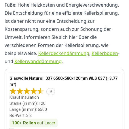
Füße: Hohe Heizkosten und Energieverschwendung.
Die Entscheidung für eine effiziente Kellerisolierung,
ist daher nicht nur eine Entscheidung zur
Kostensparung, sondern auch zur Schonung der
Umwelt. Informieren Sie sich hier über die
verschiedenen Formen der Kellerisolierung, wie
beispielsweise.
Kellerdeckendämmung
,
Kellerboden
-
und
Kellerwanddämmung
.
120 mm
View product
Glaswolle Naturoll 037 6500x580x120mm WLS 037 (=3,77
m²)
9
Knauf Insulation
Stärke (in mm)
:
120
Länge (in mm)
:
6500
Rd-Wert
:
3.2
100+
Rollen
auf Lager