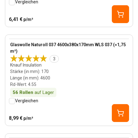
Vergleichen
6,41 €
p/m²
170 mm
View product
Glaswolle Naturoll 037 4600x380x170mm WLS 037 (=1,75
m²)
3
Knauf Insulation
Stärke (in mm)
:
170
Länge (in mm)
:
4600
Rd-Wert
:
4.55
56
Rollen
auf Lager
Vergleichen
8,99 €
p/m²
185 mm