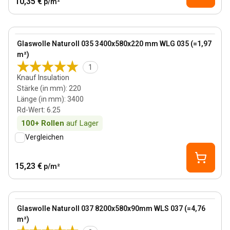
10,35 €
p/m²
220 mm
View product
Glaswolle Naturoll 035 3400x580x220 mm WLG 035 (=1,97
m²)
1
Knauf Insulation
Stärke (in mm)
:
220
Länge (in mm)
:
3400
Rd-Wert
:
6.25
100+
Rollen
auf Lager
Vergleichen
15,23 €
p/m²
90 mm
View product
Glaswolle Naturoll 037 8200x580x90mm WLS 037 (=4,76
m²)