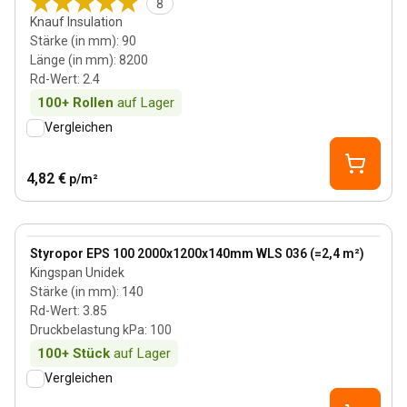
8
Knauf Insulation
Stärke (in mm)
:
90
Länge (in mm)
:
8200
Rd-Wert
:
2.4
100+
Rollen
auf Lager
Vergleichen
4,82 €
p/m²
140 mm
View product
Styropor EPS 100 2000x1200x140mm WLS 036 (=2,4 m²)
Kingspan Unidek
Stärke (in mm)
:
140
Rd-Wert
:
3.85
Druckbelastung kPa
:
100
100+
Stück
auf Lager
Vergleichen