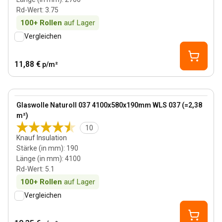
Rd-Wert
:
3.75
100+
Rollen
auf Lager
Vergleichen
11,88 €
p/m²
190 mm
View product
Glaswolle Naturoll 037 4100x580x190mm WLS 037 (=2,38
m²)
10
Knauf Insulation
Stärke (in mm)
:
190
Länge (in mm)
:
4100
Rd-Wert
:
5.1
100+
Rollen
auf Lager
Vergleichen