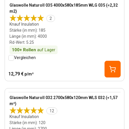
View product
Glaswolle Naturoll 035 4000x580x185mm WLG 035 (=2,32
m2)
2
Knauf Insulation
Stärke (in mm)
:
185
Länge (in mm)
:
4000
Rd-Wert
:
5.25
100+
Rollen
auf Lager
Vergleichen
12,79 €
p/m²
120 mm
View product
Glaswolle Naturoll 032 2700x580x120mm WLS 032 (=1,57
m²)
12
Knauf Insulation
Stärke (in mm)
:
120
Länge (in mm)
:
2700