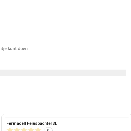
ntje kunt doen
View product
Fermacell Feinspachtel 3L
0