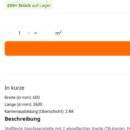
250+
Stück
auf Lager
2
=
m
Weitere Informationen
In kürze
Breite (in mm)
:
600
Länge (in mm)
:
2600
Kantenausbildung (Oberschicht)
:
2 AK
Beschreibung
Stoßfeste Gipsfaserplatte mit 2 abgeflachter Kante (TB-Kante).