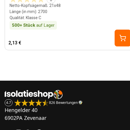
Netto-Kopfsägemaß
:
21x48
Länge (in mm)
:
2700
Qualität
:
Klasse C
500+
Stück
auf Lager
2,13 €
4.7
826 Bewertungen
Hengelder 40
6902PA Zevenaar