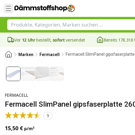
Vor
12 Uhr
bestellt,
sofort
versendet
Bereits 178.31
Fermacell SlimPanel gipsfaserplat
Marken
Fermacell
FERMACELL
Fermacell SlimPanel gipsfaserplatte 
9
15,50 €
p/m²