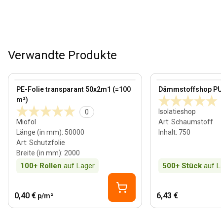
Verwandte Produkte
View product
View product
PE-Folie transparant 50x2m1 (=100
Dämmstoffshop P
m²)
Isolatieshop
0
Miofol
Art
:
Schaumstoff
Länge (in mm)
:
50000
Inhalt
:
750
Art
:
Schutzfolie
Breite (in mm)
:
2000
100+
Rollen
auf Lager
500+
Stück
auf L
0,40 €
6,43 €
p/m²