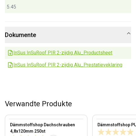
5.45
Dokumente
InSus InSuRoof PIR 2-zijdig Alu_Productsheet
InSus InSuRoof PIR 2-zijdig Alu_Prestatieveklaring
Verwandte Produkte
100 mm
View product
View product
Dämmstoffshop Dachschrauben
Dämmstoffshop P
4,8x120mm 250st