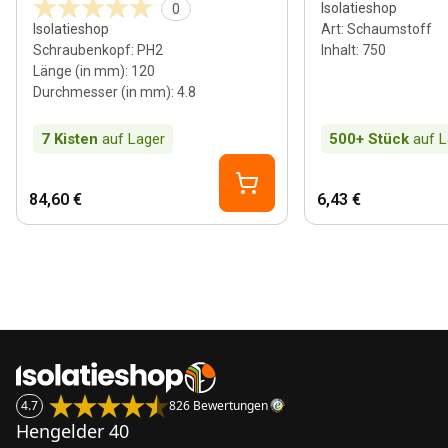
Isolatieshop
0
Isolatieshop
Art
:
Schaumstoff
Schraubenkopf
:
PH2
Inhalt
:
750
Länge (in mm)
:
120
Durchmesser (in mm)
:
4.8
7
Kisten
auf Lager
500+
Stück
auf L
84,60 €
6,43 €
4.7
826 Bewertungen
Hengelder 40