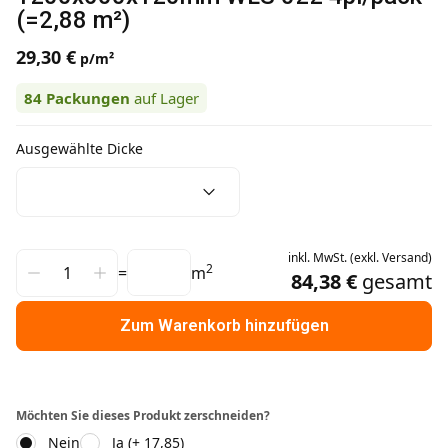
(=2,88 m²)
29,30 €
p/m²
84
Packungen
auf Lager
Ausgewählte Dicke
inkl.
MwSt.
(
exkl.
Versand
)
2
=
m
84,38 €
gesamt
Zum Warenkorb hinzufügen
Möchten Sie dieses Produkt zerschneiden?
Nein
Ja (+ 17,85)