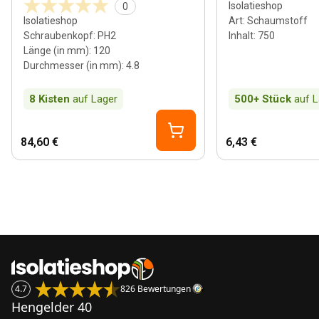
Isolatieshop
0
Isolatieshop
Art
:
Schaumstoff
Schraubenkopf
:
PH2
Inhalt
:
750
Länge (in mm)
:
120
Durchmesser (in mm)
:
4.8
8
Kisten
auf Lager
500+
Stück
auf L
84,60 €
6,43 €
4.7
826 Bewertungen
Hengelder 40