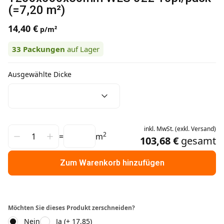
(=7,20 m²)
14,40 €
p/m²
33
Packungen
auf Lager
Ausgewählte Dicke
inkl.
MwSt.
(
exkl.
Versand
)
2
=
m
103,68 €
gesamt
Zum Warenkorb hinzufügen
Möchten Sie dieses Produkt zerschneiden?
Nein
Ja (+ 17,85)