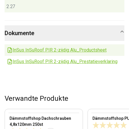
2.27
Dokumente
InSus InSuRoof PIR 2-zijdig Alu_Productsheet
InSus InSuRoof PIR 2-zijdig Alu_Prestatieverklaring
Verwandte Produkte
100 mm
View product
View product
Dämmstoffshop Dachschrauben
Dämmstoffshop P
4,8x120mm 250st