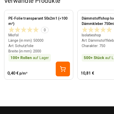
Verwandte Produkte
View product
View product
PE-Folie transparant 50x2m1 (=100
Dämmstoffshop Is
m²)
Dämmkleber 750m
0
Miofol
Isolatieshop
Länge (in mm)
:
50000
Art
:
Dämmstoffkleb
Art
:
Schutzfolie
Charakter
:
750
Breite (in mm)
:
2000
100+
Rollen
auf Lager
500+
Stück
auf L
0,40 €
10,81 €
p/m²