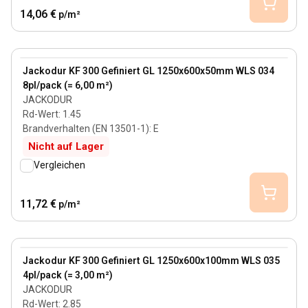
14,06 €
p/m²
50 mm
View product
Jackodur KF 300 Gefiniert GL 1250x600x50mm WLS 034
8pl/pack (= 6,00 m²)
JACKODUR
Rd-Wert
:
1.45
Brandverhalten (EN 13501-1)
:
E
Nicht auf Lager
Vergleichen
11,72 €
p/m²
100 mm
View product
Jackodur KF 300 Gefiniert GL 1250x600x100mm WLS 035
4pl/pack (= 3,00 m²)
JACKODUR
Rd-Wert
:
2.85