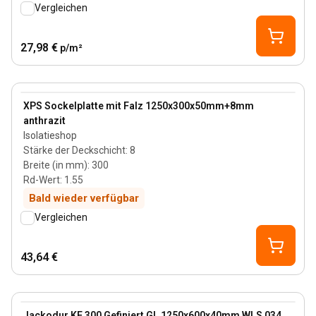
Vergleichen
27,98 €
p/m²
50 mm
View product
XPS Sockelplatte mit Falz 1250x300x50mm+8mm
anthrazit
Isolatieshop
Stärke der Deckschicht
:
8
Breite (in mm)
:
300
Rd-Wert
:
1.55
Bald wieder verfügbar
Vergleichen
43,64 €
40 mm
View product
Jackodur KF 300 Gefiniert GL 1250x600x40mm WLS 034