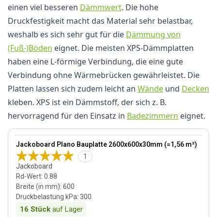
einen viel besseren
Dämmwert
. Die hohe
Druckfestigkeit macht das Material sehr belastbar,
weshalb es sich sehr gut für die
Dämmung von
(Fuß-)Böden
eignet. Die meisten XPS-Dämmplatten
haben eine L-förmige Verbindung, die eine gute
Verbindung ohne Wärmebrücken gewährleistet. Die
Platten lassen sich zudem leicht an
Wände
und
Decken
kleben. XPS ist ein Dämmstoff, der sich z. B.
hervorragend für den Einsatz in
Badezimmern
eignet.
View product
Jackoboard Plano Bauplatte 2600x600x30mm (=1,56 m²)
1
Jackoboard
Rd-Wert
:
0.88
Breite (in mm)
:
600
Druckbelastung kPa
:
300
16
Stück
auf Lager